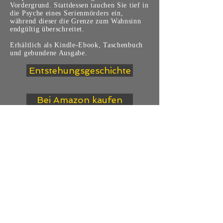
Vordergrund. Stattdessen tauchen Sie tief in
die Psyche eines Serienmörders ein,
während dieser die Grenze zum Wahnsinn
endgültig überschreitet.
Erhältlich als Kindle-Ebook, Taschenbuch
und gebundene Ausgabe.
Entstehungsgeschichte
Bei Amazon kaufen